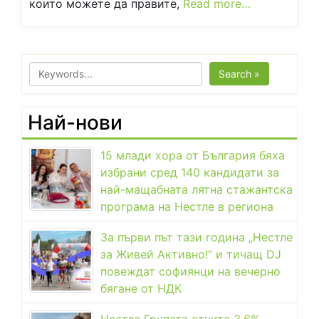
които можете да правите,
Read more…
Search »
Най-нови
15 млади хора от България бяха
избрани сред 140 кандидати за
най-мащабната лятна стажантска
програма на Нестле в региона
За първи път тази година „Нестле
за Живей Активно!“ и тичащ DJ
повеждат софиянци на вечерно
бягане от НДК
Нестле Групата отчита 3,6%