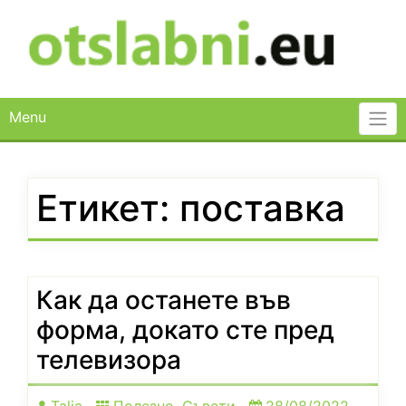
Skip
to
content
Menu
Етикет:
поставка
Как да останете във
форма, докато сте пред
телевизора
Talia
Полезно
,
Съвети
28/08/2022