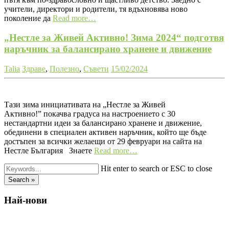
учители, директори и родители, тя вдъхновява ново
поколение да
Read more…
„Нестле за Живей Активно! Зима 2024“ подготвя
наръчник за балансирано хранене и движение
Talia
Здраве
,
Полезно
,
Съвети
15/02/2024
Тази зима инициативата на „Нестле за Живей
Активно!” покачва градуса на настроението с 30
нестандартни идеи за балансирано хранене и движение,
обединени в специален активен наръчник, който ще бъде
достъпен за всички желаещи от 29 февруари на сайта на
Нестле България Знаете
Read more…
Hit enter to search or ESC to close
Search »
Най-нови