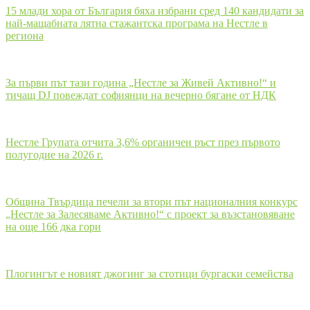
15 млади хора от България бяха избрани сред 140 кандидати за
най-мащабната лятна стажантска програма на Нестле в
региона
За първи път тази година „Нестле за Живей Активно!“ и
тичащ DJ повеждат софиянци на вечерно бягане от НДК
Нестле Групата отчита 3,6% органичен ръст през първото
полугодие на 2026 г.
Община Твърдица печели за втори път националния конкурс
„Нестле за Залесяваме Активно!“ с проект за възстановяване
на още 166 дка гори
Плогингът е новият джогинг за стотици бургаски семейства