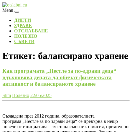
Skip
to
Menu
content
ДИЕТИ
ЗДРАВЕ
ОТСЛАБВАНЕ
ПОЛЕЗНО
СЪВЕТИ
Етикет:
балансирано хранене
Как програмата „Нестле за по-здрави деца“
вдъхновява децата да обичат физическата
активност и балансираното хранене
Slim
Полезно
22/05/2025
Създадена през 2012 година, образователната
програма „Нестле за по-здрави деца“ се превърна в нещо
повече от инициатива – тя стана съюзник с мисия, приятел по
пътя към по-здравословно и щастливо детство. Заедно с