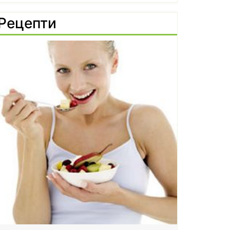
Рецепти
Чилит