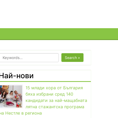
Search »
Най-нови
15 млади хора от България
бяха избрани сред 140
кандидати за най-мащабната
лятна стажантска програма
на Нестле в региона