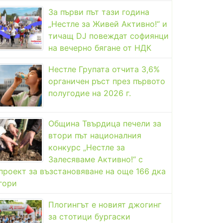
За първи път тази година
„Нестле за Живей Активно!“ и
тичащ DJ повеждат софиянци
на вечерно бягане от НДК
Нестле Групата отчита 3,6%
органичен ръст през първото
полугодие на 2026 г.
Община Твърдица печели за
втори път националния
конкурс „Нестле за
Залесяваме Активно!“ с
проект за възстановяване на още 166 дка
гори
Плогингът е новият джогинг
за стотици бургаски