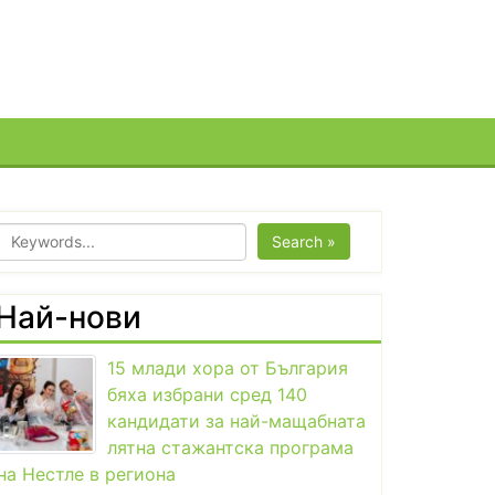
Search »
Най-нови
15 млади хора от България
бяха избрани сред 140
кандидати за най-мащабната
лятна стажантска програма
на Нестле в региона