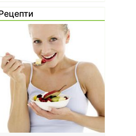
Рецепти
Чилито подобрява 