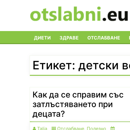
Skip
to
content
ДИЕТИ
ЗДРАВЕ
ОТСЛАБВАНЕ
Етикет:
детски 
Как да се справим със
затлъстяването при
децата?
Talia
Отслабване
,
Полезно