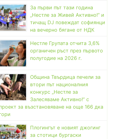
За първи път тази година
„Нестле за Живей Активно!“ и
тичащ DJ повеждат софиянци
на вечерно бягане от НДК
Нестле Групата отчита 3,6%
органичен ръст през първото
полугодие на 2026 г.
Община Твърдица печели за
втори път националния
конкурс „Нестле за
Залесяваме Активно!“ с
проект за възстановяване на още 166 дка
гори
Плогингът е новият джогинг
за стотици бургаски