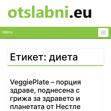
Skip
to
content
Menu
Етикет:
диета
VeggiePlate – порция
здраве, поднесена с
грижа за здравето и
планетата от Нестле