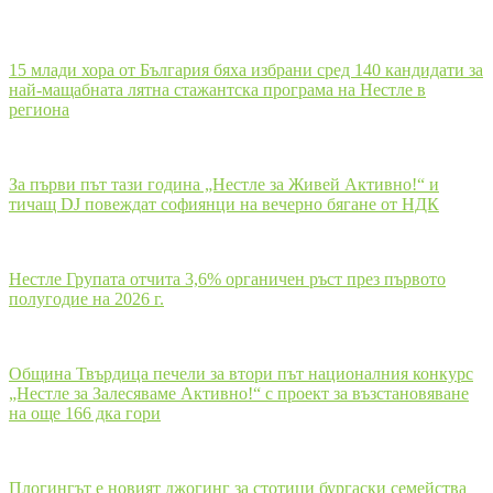
15 млади хора от България бяха избрани сред 140 кандидати за
най-мащабната лятна стажантска програма на Нестле в
региона
За първи път тази година „Нестле за Живей Активно!“ и
тичащ DJ повеждат софиянци на вечерно бягане от НДК
Нестле Групата отчита 3,6% органичен ръст през първото
полугодие на 2026 г.
Община Твърдица печели за втори път националния конкурс
„Нестле за Залесяваме Активно!“ с проект за възстановяване
на още 166 дка гори
Плогингът е новият джогинг за стотици бургаски семейства