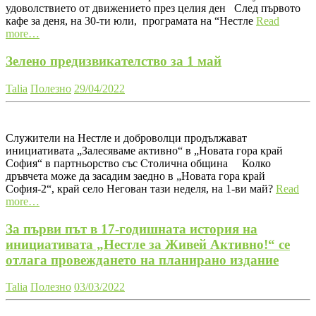
удоволствието от движението през целия ден След първото
кафе за деня, на 30-ти юли, програмата на “Нестле
Read
more…
Зелено предизвикателство за 1 май
Talia
Полезно
29/04/2022
Служители на Нестле и доброволци продължават
инициативата „Залесяваме активно“ в „Новата гора край
София“ в партньорство със Столична община Колко
дръвчета може да засадим заедно в „Новата гора край
София-2“, край село Негован тази неделя, на 1-ви май?
Read
more…
За първи път в 17-годишната история на
инициативата „Нестле за Живей Активно!“ се
отлага провеждането на планирано издание
Talia
Полезно
03/03/2022