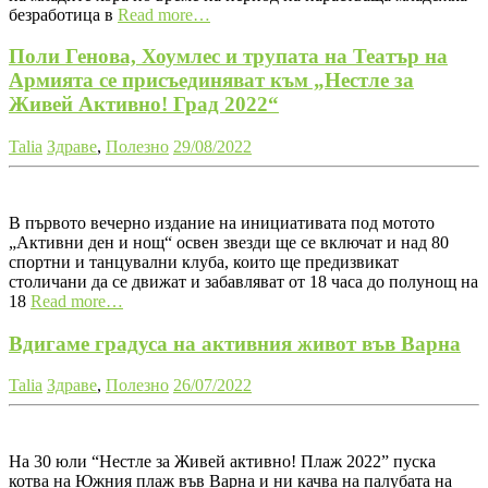
безработица в
Read more…
Поли Генова, Хоумлес и трупата на Театър на
Армията се присъединяват към „Нестле за
Живей Активно! Град 2022“
Talia
Здраве
,
Полезно
29/08/2022
В първото вечерно издание на инициативата под мотото
„Активни ден и нощ“ освен звезди ще се включат и над 80
спортни и танцувални клуба, които ще предизвикат
столичани да се движат и забавляват от 18 часа до полунощ на
18
Read more…
Вдигаме градуса на активния живот във Варна
Talia
Здраве
,
Полезно
26/07/2022
На 30 юли “Нестле за Живей активно! Плаж 2022” пуска
котва на Южния плаж във Варна и ни качва на палубата на