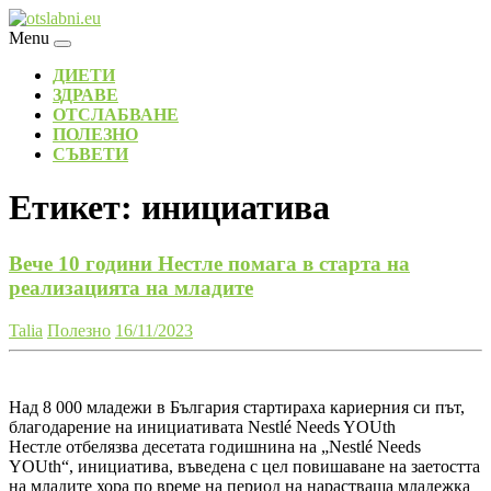
Skip
to
Menu
content
ДИЕТИ
ЗДРАВЕ
ОТСЛАБВАНЕ
ПОЛЕЗНО
СЪВЕТИ
Етикет:
инициатива
Вече 10 години Нестле помага в старта на
реализацията на младите
Talia
Полезно
16/11/2023
Над 8 000 младежи в България стартираха кариерния си път,
благодарение на инициативата Nestlé Needs YOUth
Нестле отбелязва десетата годишнина на „Nestlé Needs
YOUth“, инициатива, въведена с цел повишаване на заетостта
на младите хора по време на период на нарастваща младежка