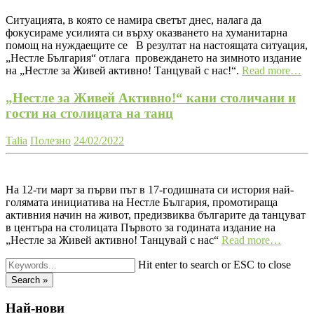
Ситуацията, в която се намира светът днес, налага да
фокусираме усилията си върху оказването на хуманитарна
помощ на нуждаещите се В резултат на настоящата ситуация,
„Нестле България“ отлага провеждането на зимното издание
на „Нестле за Живей активно! Танцувай с нас!“.
Read more…
„Нестле за Живей Активно!“ кани столичани и
гости на столицата на танц
Talia
Полезно
24/02/2022
На 12-ти март за първи път в 17-годишната си история най-
голямата инициатива на Нестле България, промотираща
активния начин на живот, предизвиква българите да танцуват
в центъра на столицата Първото за годината издание на
„Нестле за Живей активно! Танцувай с нас“
Read more…
Hit enter to search or ESC to close
Search »
Най-нови