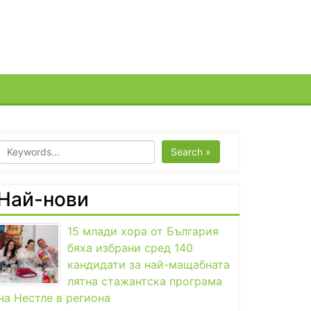
Search »
Най-нови
15 млади хора от България
бяха избрани сред 140
кандидати за най-мащабната
лятна стажантска програма
на Нестле в региона