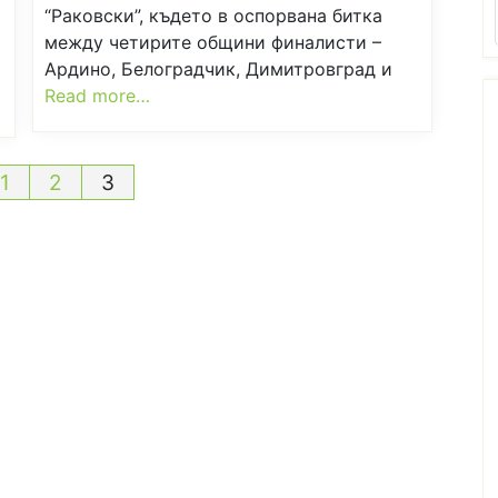
“Раковски”, където в оспорвана битка
между четирите общини финалисти –
Ардино, Белоградчик, Димитровград и
Read more…
деляне
1
2
3
ликациите
аници