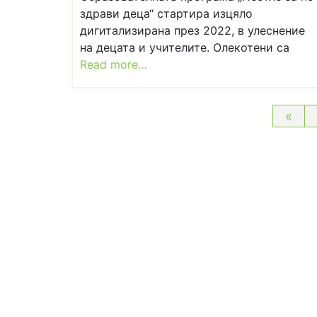
здрави деца“ стартира изцяло
дигитализирана през 2022, в улеснение
на децата и учителите. Олекотени са
Read more…
Раз
«
на
пуб
на
стр