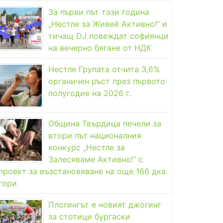
За първи път тази година
„Нестле за Живей Активно!“ и
тичащ DJ повеждат софиянци
на вечерно бягане от НДК
Нестле Групата отчита 3,6%
органичен ръст през първото
полугодие на 2026 г.
Община Твърдица печели за
втори път националния
конкурс „Нестле за
Залесяваме Активно!“ с
проект за възстановяване на още 166 дка
гори
Плогингът е новият джогинг
за стотици бургаски