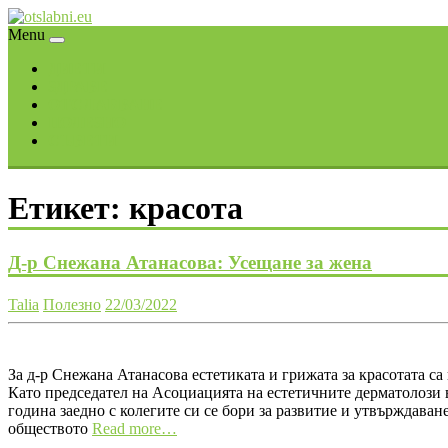
Skip
to
Menu
content
ДИЕТИ
ЗДРАВЕ
ОТСЛАБВАНЕ
ПОЛЕЗНО
СЪВЕТИ
Етикет:
красота
Д-р Снежана Атанасова: Усещане за жена
Talia
Полезно
22/03/2022
За д-р Снежана Атанасова естетиката и грижата за красотата са
Като председател на Асоциацията на естетичните дерматолози в
година заедно с колегите си се бори за развитие и утвърждаване
обществото
Read more…