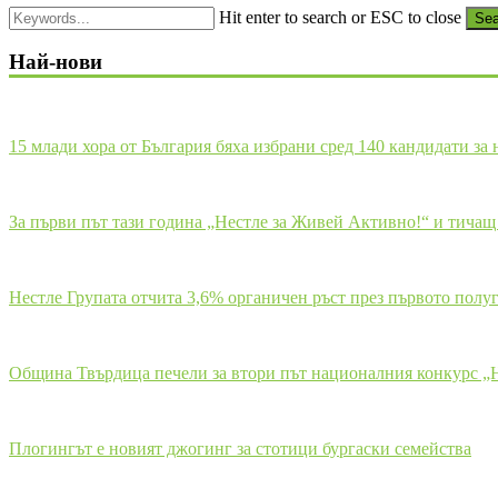
Hit enter to search or ESC to close
Sea
Най-нови
15 млади хора от България бяха избрани сред 140 кандидати за
За първи път тази година „Нестле за Живей Активно!“ и тича
Нестле Групата отчита 3,6% органичен ръст през първото полуг
Община Твърдица печели за втори път националния конкурс „Не
Плогингът е новият джогинг за стотици бургаски семейства