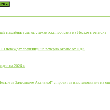
rch »
 най-мащабната лятна стажантска програма на Нестле в региона
щ DJ повеждат софиянци на вечерно бягане от НДК
одие на 2026 г.
стле за Залесяваме Активно!“ с проект за възстановяване на ощ