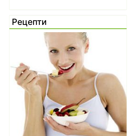
Рецепти
Чилито подобрява метаболизма