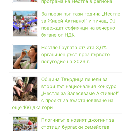
програма на Нестле в региона
За първи път тази година „Нестле
за Живей Активно!“ и тичащ DJ
повеждат софиянци на вечерно
бягане от НДК
Нестле Групата отчита 3,6%
органичен ръст през първото
полугодие на 2026 г.
Община Твърдица печели за
втори път националния конкурс
„Нестле за Залесяваме Активно!“
с проект за възстановяване на
още 166 дка гори
Плогингът е новият джогинг за
стотици бургаски семейства