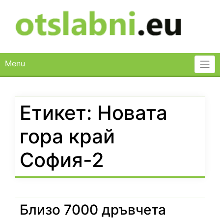
Skip
to
content
Menu
Етикет:
Новата
гора край
София-2
Близо 7000 дръвчета