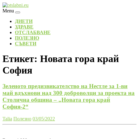
Skip
to
Menu
content
ДИЕТИ
ЗДРАВЕ
ОТСЛАБВАНЕ
ПОЛЕЗНО
СЪВЕТИ
Етикет:
Новата гора край
София
Зеленото предизвикателство на Нестле за 1-ви
май вдъхнови над 300 доброволци за проекта на
Столична община – „Новата гора край
София-2“
Talia
Полезно
03/05/2022