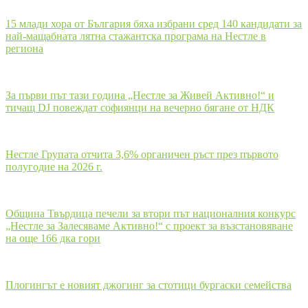
15 млади хора от България бяха избрани сред 140 кандидати за
най-мащабната лятна стажантска програма на Нестле в
региона
За първи път тази година „Нестле за Живей Активно!“ и
тичащ DJ повеждат софиянци на вечерно бягане от НДК
Нестле Групата отчита 3,6% органичен ръст през първото
полугодие на 2026 г.
Община Твърдица печели за втори път националния конкурс
„Нестле за Залесяваме Активно!“ с проект за възстановяване
на още 166 дка гори
Плогингът е новият джогинг за стотици бургаски семейства