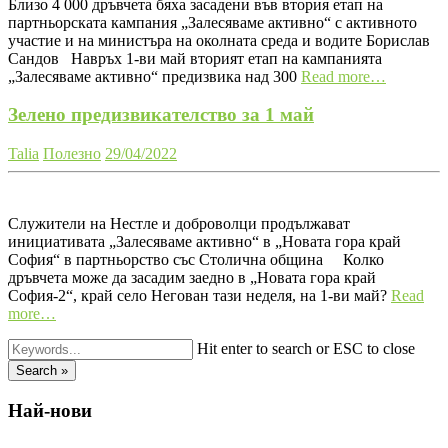
Близо 4 000 дръвчета бяха засадени във втория етап на
партньорската кампания „Залесяваме активно“ с активното
участие и на министъра на околната среда и водите Борислав
Сандов Навръх 1-ви май вторият етап на кампанията
„Залесяваме активно“ предизвика над 300
Read more…
Зелено предизвикателство за 1 май
Talia
Полезно
29/04/2022
Служители на Нестле и доброволци продължават
инициативата „Залесяваме активно“ в „Новата гора край
София“ в партньорство със Столична община Колко
дръвчета може да засадим заедно в „Новата гора край
София-2“, край село Негован тази неделя, на 1-ви май?
Read
more…
Hit enter to search or ESC to close
Search »
Най-нови