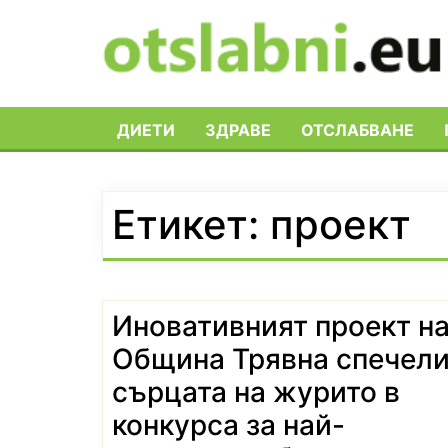
Skip
to
content
ДИЕТИ
ЗДРАВЕ
ОТСЛАБВАНЕ
Етикет:
проект
Иновативният проект н
Община Трявна спечел
сърцата на журито в
конкурса за най-