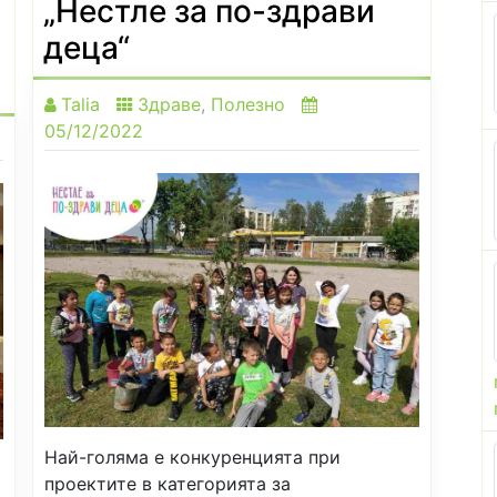
„Нестле за по-здрави
деца“
Talia
Здраве
,
Полезно
05/12/2022
Най-голяма е конкуренцията при
проектите в категорията за