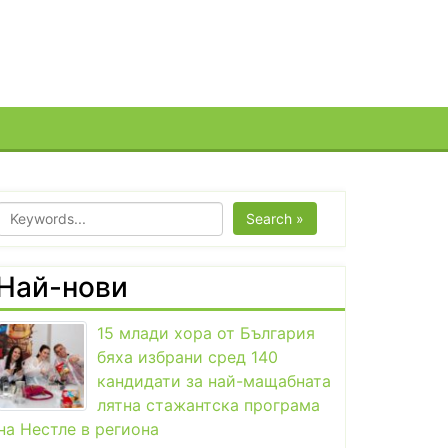
Search »
Най-нови
15 млади хора от България
бяха избрани сред 140
кандидати за най-мащабната
лятна стажантска програма
на Нестле в региона