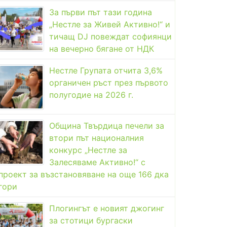
За първи път тази година
„Нестле за Живей Активно!“ и
тичащ DJ повеждат софиянци
на вечерно бягане от НДК
Нестле Групата отчита 3,6%
органичен ръст през първото
полугодие на 2026 г.
Община Твърдица печели за
втори път националния
конкурс „Нестле за
Залесяваме Активно!“ с
проект за възстановяване на още 166 дка
гори
Плогингът е новият джогинг
за стотици бургаски