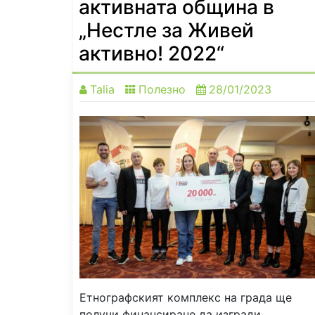
активната община в
„Нестле за Живей
активно! 2022“
Talia
Полезно
28/01/2023
Етнографският комплекс на града ще
получи финансиране да изгради