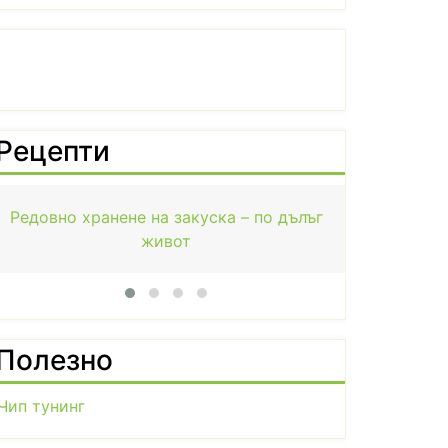
Рецепти
Чилито подобрява метаболизма
Полезно
Чип тунинг