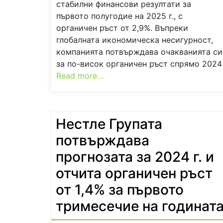
стабилни финансови резултати за
първото полугодие на 2025 г., с
органичен ръст от 2,9%. Въпреки
глобалната икономическа несигурност,
компанията потвърждава очакванията си
за по-висок органичен ръст спрямо 2024
Read more…
слабнете
Отслабване с билкови реце
Нестле Групата
потвърждава
прогнозата за 2024 г. и
отчита органичен ръст
от 1,4% за първото
тримесечие на годинат