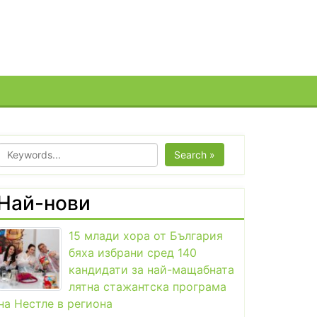
Search »
Най-нови
15 млади хора от България
бяха избрани сред 140
кандидати за най-мащабната
лятна стажантска програма
на Нестле в региона