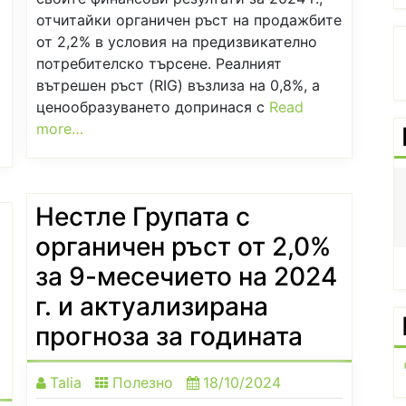
отчитайки органичен ръст на продажбите
от 2,2% в условия на предизвикателно
потребителско търсене. Реалният
вътрешен ръст (RIG) възлиза на 0,8%, а
ценообразуването допринася с
Read
more…
пти
Редовно хранене на закуска – по дълъг
Нестле Групата с
живот
органичен ръст от 2,0%
за 9-месечието на 2024
г. и актуализирана
прогноза за годината
а
Talia
Полезно
18/10/2024