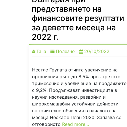
представянето на
финансовите резултати
за деветте месеца на
2022 г.
Talia
Полезно
20/10/2022
Нестле Групата отчита увеличение на
органичния ръст до 8,5% през третото
тримесечие и увеличение на продажбите
с 9,2%. Продължават инвестициите в
научни изследвания, развойни и
широкомащабни устойчиви дейности,
включително обявения в началото на
месеца Нескафе План 2030. Запазва се
отговорното
Read more…