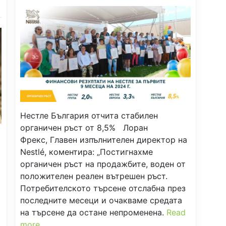
Нестле България отчита стабилен
органичен ръст от 8,5% Лоран
Фрекс, Главен изпълнителен директор на
Nestlé, коментира: „Постигнахме
органичен ръст на продажбите, воден от
положителен реален вътрешен ръст.
Потребителското търсене отслабна през
последните месеци и очакваме средата
на търсене да остане непроменена.
Read
more…