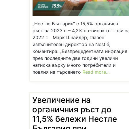
„Нестле България“ с 15,5% органичен
ръст за 2023 г. – 4,2% по-висок от този з
2022 г. Марк Шнайдер, главен
изпълнителен директор на Nestlé,
коментира: „Безпрецедентната инфлация
през последните две години увеличи
натиска върху много потребители и
повлия на търсенето
Read more…
Увеличение на
органичния ръст до
11,5% бележи Нестле
България при