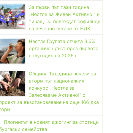
За първи път тази година
„Нестле за Живей Активно!“ и
тичащ DJ повеждат софиянци
на вечерно бягане от НДК
Нестле Групата отчита 3,6%
органичен ръст през първото
полугодие на 2026 г.
Община Твърдица печели за
втори път националния
конкурс „Нестле за
Залесяваме Активно!“ с
проект за възстановяване на още 166 дка
гори
Плогингът е новият джогинг за стотици
бургаски семейства