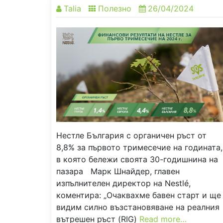
Talia
Полезно
26/04/2024
Нестле България с органичен ръст от
8,8% за първото тримесечие на годината,
в която бележи своята 30-годишнина на
пазара Марк Шнайдер, главен
изпълнителен директор на Nestlé,
коментира: „Очаквахме бавен старт и ще
видим силно възстановяване на реалния
вътрешен ръст (RIG)
Read more…