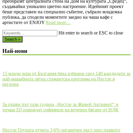
преобразят централната стена на Дом на културата „Средец“,
създавайки уникално цветно настроение. Идейният проект
беше представен на специално събитие, събрало младежка
публика, да сподели моментите заедно на чаша кафе с
артистите от ENJOY
Read more…
Hit enter to search or ESC to close
Search »
Най-нови
15 млади хора от България бяха избрани сред 140 кандидати за
най-мащабната лятна стажантска програма на Нестле в
региона
За първи път тази година „Нестле за Живей Активно!“ и
тичащ DJ повеждат софиянци на вечерно бягане от НДК
Нестле Групата отчита 3,6% органичен ръст през първото