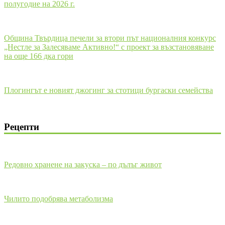
полугодие на 2026 г.
Община Твърдица печели за втори път националния конкурс
„Нестле за Залесяваме Активно!“ с проект за възстановяване
на още 166 дка гори
Плогингът е новият джогинг за стотици бургаски семейства
Рецепти
Редовно хранене на закуска – по дълъг живот
Чилито подобрява метаболизма