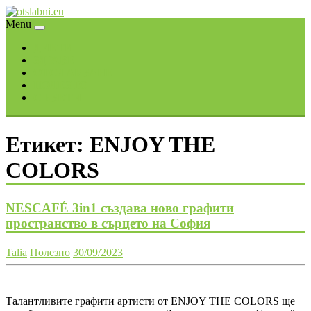
Skip
to
Menu
content
ДИЕТИ
ЗДРАВЕ
ОТСЛАБВАНЕ
ПОЛЕЗНО
СЪВЕТИ
Етикет:
ENJOY THE
COLORS
NESCAFÉ 3in1 създава ново графити
пространство в сърцето на София
Talia
Полезно
30/09/2023
Талантливите графити артисти от ENJOY THE COLORS ще