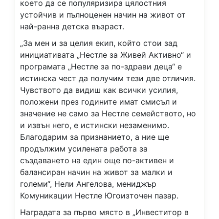
което да се популяризира цялостния
устойчив и пълноценен начин на живот от
най-ранна детска възраст.
„За мен и за целия екип, който стои зад
инициативата „Нестле за Живей Активно“ и
програмата „Нестле за по-здрави деца“ е
истинска чест да получим тези две отличия.
Чувството да видиш как всички усилия,
положени през годините имат смисъл и
значение не само за Нестле семейството, но
и извън него, е истински незаменимо.
Благодарим за признанието, а ние ще
продължим усилената работа за
създаването на един още по-активен и
балансиран начин на живот за малки и
големи“, Нели Ангелова, мениджър
Комуникации Нестле Югоизточен пазар.
Наградата за първо място в „Инвеститор в