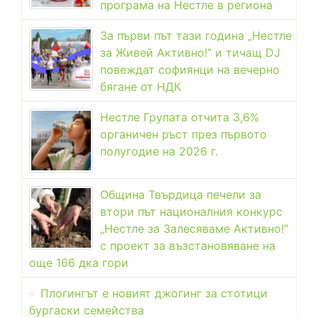
програма на Нестле в региона
За първи път тази година „Нестле
за Живей Активно!“ и тичащ DJ
повеждат софиянци на вечерно
бягане от НДК
Нестле Групата отчита 3,6%
органичен ръст през първото
полугодие на 2026 г.
Община Твърдица печели за
втори път националния конкурс
„Нестле за Залесяваме Активно!“
с проект за възстановяване на
още 166 дка гори
Плогингът е новият джогинг за стотици
бургаски семейства