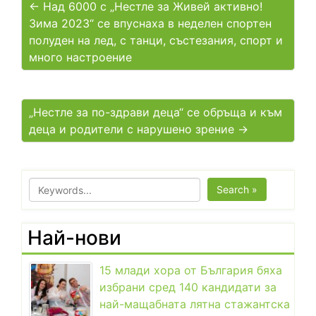
← Над 6000 с „Нестле за Живей активно!
Зима 2023“ се впуснаха в неделен спортен
полуден на лед, с танци, състезания, спорт и
много настроение
„Нестле за по-здрави деца“ се обръща и към
деца и родители с нарушено зрение →
Search »
Най-нови
15 млади хора от България бяха
избрани сред 140 кандидати за
най-мащабната лятна стажантска