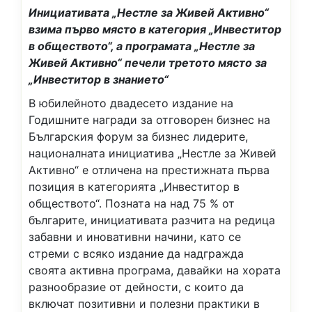
Инициативата „Нестле за Живей Активно“
взима първо място в категория „Инвеститор
в обществото“, а програмата „Нестле за
Живей Активно“ печели третото място за
„Инвеститор в знанието“
В юбилейното двадесето издание на
Годишните награди за отговорен бизнес на
Българския форум за бизнес лидерите,
националната инициатива „Нестле за Живей
Активно“ е отличена на престижната първа
позиция в категорията „Инвеститор в
обществото“. Позната на над 75 % от
българите, инициативата разчита на редица
забавни и иновативни начини, като се
стреми с всяко издание да надгражда
своята активна програма, давайки на хората
разнообразие от дейности, с които да
включат позитивни и полезни практики в