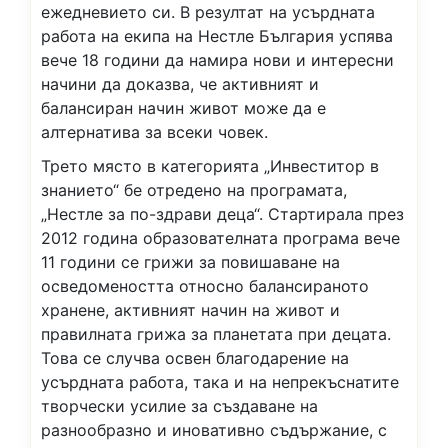
ежедневието си. В резултат на усърдната
работа на екипа на Нестле България успява
вече 18 години да намира нови и интересни
начини да доказва, че активният и
балансиран начин живот може да е
алтернатива за всеки човек.
Трето място в категорията „Инвеститор в
знанието“ бе отредено на програмата,
„Нестле за по-здрави деца“. Стартирала през
2012 година образователната програма вече
11 години се грижи за повишаване на
осведомеността относно балансираното
хранене, активният начин на живот и
правилната грижа за планетата при децата.
Това се случва освен благодарение на
усърдната работа, така и на непрекъснатите
творчески усилие за създаване на
разнообразно и иновативно съдържание, с