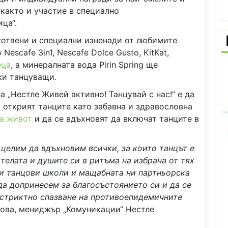
 както и участие в специално
ца“.
готвени и специални изненади от любимите
Nescafe 3in1, Nescafe Dolce Gusto, KitKat,
еца
, а минералната вода Pirin Spring ще
ки танцуващи.
 „Нестле Живей активно! Танцувай с нас!“ е да
 открият танците като забавна и здравословна
на живот
и да се вдъхновят да включат танците в
 целим да вдъхновим всички, за които танцът е
 телата и душите си в ритъма на избрана от тях
щи танцови школи и мащабната ни партньорска
пти
а допринесем за благосъстоянието си и да се
 стриктно спазване на противоепидемичните
ова, мениджър „Комуникации“ Нестле