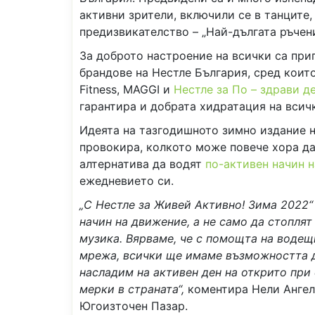
активни зрители, включили се в танците,
предизвикателство – „Най-дългата ръчени
За доброто настроение на всички са при
брандове на Нестле България, сред които 
Fitness, MAGGI и
Нестле за По – здрави д
слабнете
гарантира и добрата хидратация на всич
Идеята на тазгодишното зимно издание на
провокира, колкото може повече хора да
алтернатива да водят
по-активен начин 
ежедневието си.
„С Нестле за Живей Активно! Зима 2022“
начин на движение, а не само да стоплят
музика. Вярваме, че с помощта на воде
Отслабване с билкови реце
мрежа, всички ще имаме възможността д
насладим на активен ден на открито при
мерки в страната“,
коментира Нели Ангел
Югоизточен Пазар.