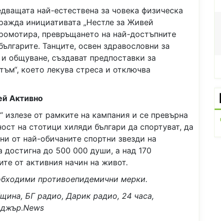
едващата най-естествена за човека физическа
ражда инициативата „Нестле за Живей
Редовно хранене на закуска – по дълъг
 промотира, превръщането на най-достъпните
живот
българите. Танците, освен здравословни за
е и общуване, създават предпоставки за
итъм“, което лекува стреса и отключва
ей Активно
“ излезе от рамките на кампания и се превърна
ст на стотици хиляди българи да спортуват, да
дни от най-обичаните спортни звезди на
а достигна до 500 000 души, а над 170
ите от активния начин на живот.
еобходими противоепидемични мерки.
щина, БГ радио, Дарик радио, 24 часа,
ниджър.News