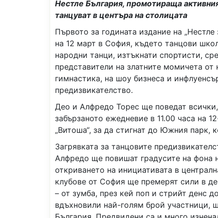
Нестле България, промотираща активния
танцуват в центъра на столицата
Първото за годината издание на „Нестле 
на 12 март в София, където танцови школ
народни танци, изтъкнати спортисти, ср
представители на златните момичета от
гимнастика, на шоу бизнеса и инфлуенсъ
предизвикателство.
Део и Алфредо Торес ще поведат всички,
забързаното ежедневие в 11.00 часа на 1
„Витоша“, за да стигнат до Южния парк, 
Загрявката за танцовите предизвикателст
Алфредо ще повишат градусите на фона н
откриването на инициативата в централн
клубове от София ще премерят сили в д
– от зумба, през кей поп и стрийт денс д
вдъхновили най-голям брой участници, щ
България. Предвидени са и много изнена