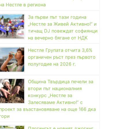
на Нестле в региона
За първи път тази година
„Нестле за Живей Активно!“ и
тичащ DJ повеждат софиянци
на вечерно бягане от НДК
Нестле Групата отчита 3,6%
органичен ръст през първото
полугодие на 2026 г.
Община Твърдица печели за
втори път националния
конкурс „Нестле за
Залесяваме Активно!“ с
проект за възстановяване на още 166 дка
гори
Плогингът е новият джогинг