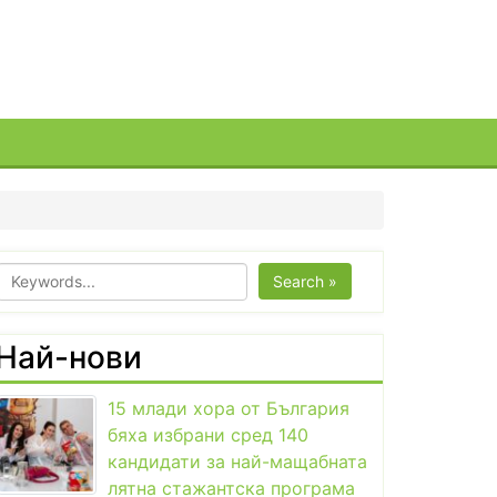
Search »
Най-нови
15 млади хора от България
бяха избрани сред 140
кандидати за най-мащабната
лятна стажантска програма