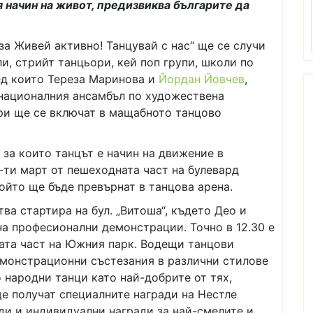
 начин на живот, предизвиква българите да
за Живей активно! Танцувай с нас“ ще се случи
и, стрийт танцьори, кей поп групи, школи по
ед които Тереза Маринова и
Йордан Йовчев
,
 националния ансамбъл по художествена
ри ще се включат в мащабното танцово
 за които танцът е начин на движение в
2-ти март от пешеходната част на булевард
който ще бъде превърнат в танцова арена.
ва стартира на бул. „Витоша“, където Део и
а професионални демонстрации. Точно в 12.30 е
ата част на Южния парк. Водещи танцови
емонстрационни състезания в различни стилове
о народни танци като най-добрите от тях,
е получат специалните награди на Нестле
ди и индивидуални награди за най-смелите и