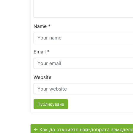
Name
*
Email
*
Website
← Как да откриете най-добрата земедел