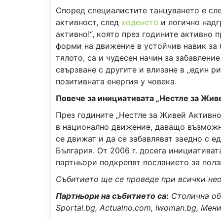
Според специалистите танцуването е сл
активност, след
ходенето
и логично надг
активно!“, която през годините активно
форми на движение в устойчив навик за 
тялото, са и чудесен начин за забавлени
свързване с другите и влизане в „един р
позитивната енергия у човека.
Повече за инициативата „Нестле за Жив
През годините „Нестле за Живей Активно
в национално движение, даващо възможно
се движат и да се забавляват заедно с е
България. От 2006 г. досега инициативат
партньори подкрепят посланието за полз
Събитието ще се проведе при всички н
Партньори на събитието са:
Столична об
Sportal.bg, Actualno.com, Iwoman.bg, Ме