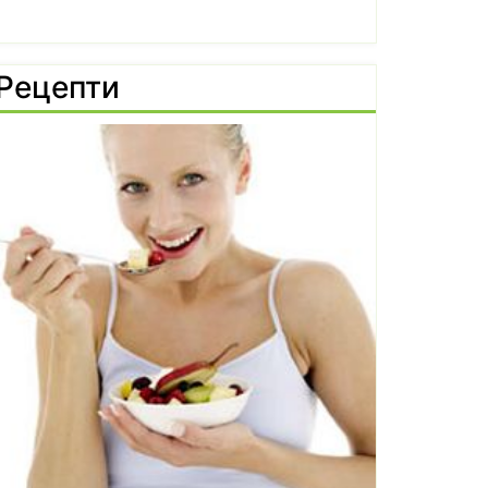
Рецепти
Чилито подобрява метаболизма