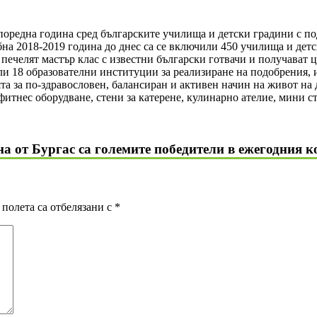
 поредна година сред българските училища и детски градини с п
на 2018-2019 година до днес са се включили 450 училища и детс
 печелят мастър клас с известни български готвачи и получават 
или 18 образователни институции за реализиране на подобрения,
ята за по-здравословен, балансиран и активен начин на живот н
итнес оборудване, стени за катерене, кулинарно ателие, мини ст
а от Бургас са големите победители в ежегодния к
полета са отбелязани с
*