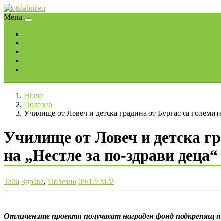
Skip
to
Menu
content
ДИЕТИ
ЗДРАВЕ
ОТСЛАБВАНЕ
ПОЛЕЗНО
СЪВЕТИ
Home
Полезно
Училище от Ловеч и детска градина от Бургас са големит
Училище от Ловеч и детска гр
на „Нестле за по-здрави деца“
Talia
Здраве
,
Полезно
09/12/2022
Отличените проекти получават награден фонд подкрепящ по