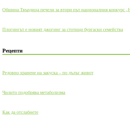
Община Твърдица печели за втори път националния конкурс „Не
Плогингът е новият джогинг за стотици бургаски семейства
Рецепти
Редовно хранене на закуска – по дълъг живот
Чилито подобрява метаболизма
Как да отслабнете