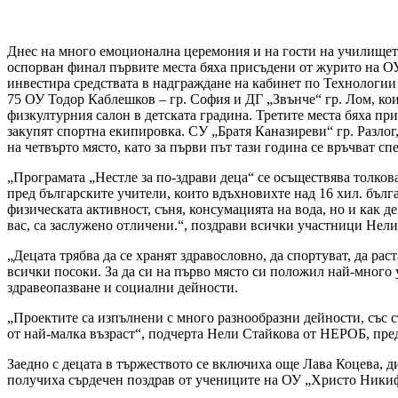
Днес на много емоционална церемония и на гости на училището
оспорван финал първите места бяха присъдени от журито на О
инвестира средствата в надграждане на кабинет по Технологии и
75 ОУ Тодор Каблешков – гр. София и ДГ „Звънче“ гр. Лом, ко
физкултурния салон в детската градина. Третите места бяха пр
закупят спортна екипировка. СУ „Братя Каназиреви“ гр. Разлог
на четвърто място, като за първи път тази година се връчват 
„Програмата „Нестле за по-здрави деца“ се осъществява толко
пред българските учители, които вдъхновихте над 16 хил. бълга
физическата активност, съня, консумацията на вода, но и как д
вас, са заслужено отличени.“, поздрави всички участници Не
„Децата трябва да се хранят здравословно, да спортуват, да рас
всички посоки. За да си на първо място си положил най-много 
здравеопазване и социални дейности.
„Проектите са изпълнени с много разнообразни дейности, със с
от най-малка възраст“, подчерта Нели Стайкова от НЕРОБ, пре
Заедно с децата в тържеството се включиха още Лава Коцева, д
получиха сърдечен поздрав от учениците на ОУ „Христо Никифо