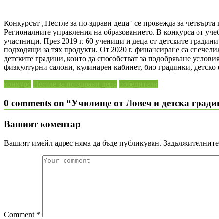
Конкурсът „Нестле за по-здрави деца“ се провежда за четвърта
Регионалните управления на образованието. В конкурса от учеб
участници. През 2019 г. 60 ученици и деца от детските градини
подходящи за тях продукти. От 2020 г. финансиране са спечел
детските градини, които да способстват за подобряване услови
физкултурни салони, кулинарен кабинет, био градинки, детско ф
конкурс
Нестле за по-здрави деца
победители
0 comments on “
Училище от Ловеч и детска градин
Вашият коментар
Вашият имейл адрес няма да бъде публикуван.
Задължителните 
Comment
*