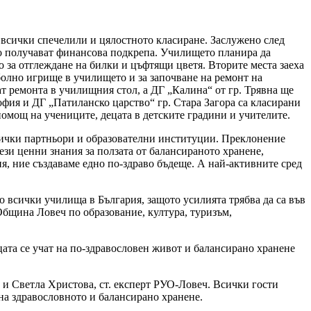
 всички спечелили и цялостното класиране. Заслужено след
о получават финансова подкрепа. Училището планира да
о за отглеждане на билки и цъфтящи цветя. Вторите места заеха
болно игрище в училището и за започване на ремонт на
т ремонта в училищния стол, а ДГ „Калина“ от гр. Трявна ще
офия и ДГ „Патиланско царство“ гр. Стара Загора са класирани
помощ на учениците, децата в детските градини и учителите.
всички партньори и образователни институции. Преклонение
ези ценни знания за ползата от балансираното хранене,
ия, ние създаваме едно по-здраво бъдеще. А най-активните сред
 до всички училища в България, защото усилията трябва да са във
Община Ловеч по образование, култура, туризъм,
цата се учат на по-здравословен живот и балансирано хранене
о и Светла Христова, ст. експерт РУО-Ловеч. Всички гости
на здравословното и балансирано хранене.