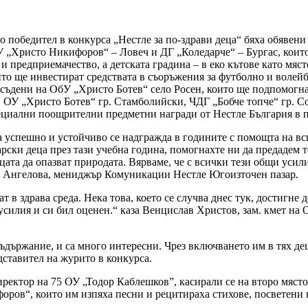
 победител в конкурса „Нестле за по-здрави деца“ бяха обявени
У „Христо Никифоров“ – Ловеч и ДГ „Коледарче“ – Бургас, коит
 предприемачество, а детската градина – в еко кътове като мяст
ито ще инвестират средствата в съоръжения за футболно и волей
исъдени на ОбУ „Христо Ботев“ село Росен, които ще подпомогна
, ОУ „Христо Ботев“ гр. Стамболийски, ЧДГ „Бобче топче“ гр. С
специални поощрителни предметни награди от Нестле България в 
ва успешно и устойчиво се надгражда в годините с помощта на 
рски деца през тази учебна година, помогнахте ни да предадем т
ецата да опазват природата. Вярваме, че с всички тези общи усил
ли Ангелова, мениджър Комуникации Нестле Югоизточен пазар.
тат в здрава среда. Нека това, което се случва днес тук, достигне
усилия и си бил оценен.“ каза Венцислав Христов, зам. кмет на 
ъдържание, и са много интересни. Чрез включването им в тях де
дставител на журито в конкурса.
иректор на 75 ОУ „Тодор Каблешков”, касирали се на второ мяст
ров“, които им изпяха песни и рецитираха стихове, посветени 