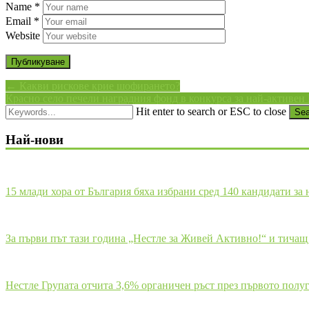
Name
*
Email
*
Website
← Какви рискове крие шофирането?
Красно село печели наградния фонд в конкурса за най-активе
Hit enter to search or ESC to close
Sea
Най-нови
15 млади хора от България бяха избрани сред 140 кандидати за
За първи път тази година „Нестле за Живей Активно!“ и тича
Нестле Групата отчита 3,6% органичен ръст през първото полуг