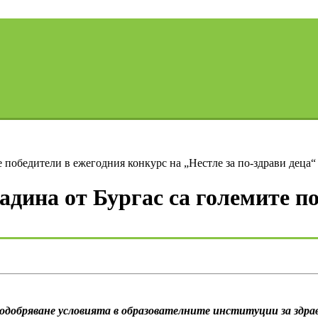
е победители в ежегодния конкурс на „Нестле за по-здрави деца“
адина от Бургас са големите п
добряване условията в образователните институции за здрав