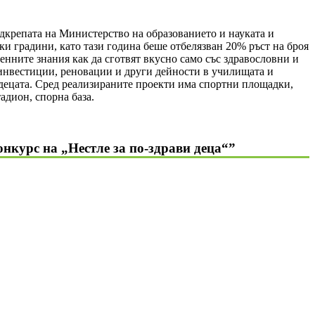
одкрепата на Министерство на образованието и науката и
ки градини, като тази година беше отбелязван 20% ръст на броя
ценните знания как да сготвят вкусно само със здравословни и
 инвестиции, реновации и други дейности в училищата и
а децата. Сред реализираните проекти има спортни площадки,
адион, спорна база.
онкурс на „Нестле за по-здрави деца“
”