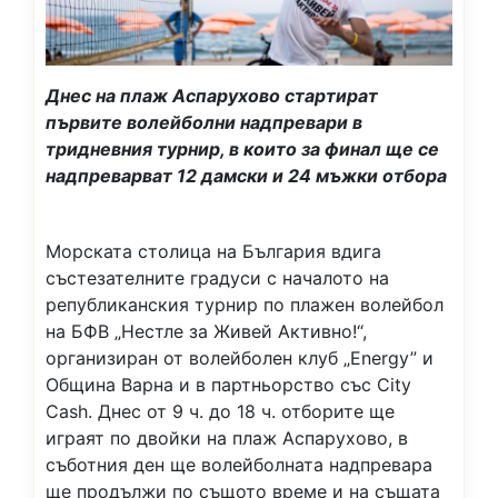
Днес на плаж Аспарухово стартират
първите волейболни надпревари в
тридневния турнир, в които за финал ще се
надпреварват 12 дамски и 24 мъжки отбора
Морската столица на България вдига
състезателните градуси с началото на
републиканския турнир по плажен волейбол
на БФВ „Нестле за Живей Активно!“,
организиран от волейболен клуб „Energy” и
Община Варна и в партньорство със City
Cash. Днес от 9 ч. до 18 ч. отборите ще
играят по двойки на плаж Аспарухово, в
съботния ден ще волейболната надпревара
ще продължи по същото време и на същата