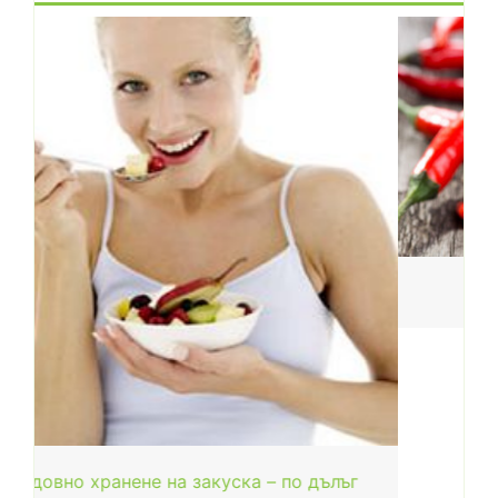
Чилито подобрява метаболизма