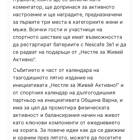
коментатор, ще допринася за активното
настроение и ще наградите, предназначени
за първите три места в категориите жени и
мъже. Всички гости и участници на
спортното шествие ще имат възможността
да рестартират батериите с Nescafe 3в1 и да
се радват на подаръци от „Нестле за Живей
Активно“.
Събитието е част от календара на
тазгодишното лятно издание на
инициативата „Нестле за Живей Активно!“ и
от спортния календар на дългогодишния
партньор на инициативата Община Варна, и
има за цел да промотира физическата
активност и балансирания начин на живот
като ключови компоненти от ежедневието
на хората. За повече идеи как да се движим
и храним през лятото, можете да посетите