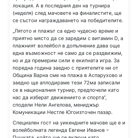
локация. А в последния ден на турнира
(неделя) след мачовете на финалистите, ще
се състои награждаването на победителите.
„Лятото и плажът са едно чудесно време и
приятно място да се заредим с витамин D, а
плажният волейбол в допълнение дава още
една възможност не само да се раздвижим,
но и да премерим сили е екипната игра. За
поредна година заедно с приятелите ни от
Община Варна сме на плажа в Аспарухово и
заедно ще аплодираме тези 72ма записали
се в националния турнир, предпочели като
нас да изберат движението и спорта“,
сподели Нели Ангелова, мениджър
Комуникации Нестле Югоизточен пазар.
Специален гост на уикендните мачове ще е и
волейболната легенда Евгени Иванов –
Пушката, който ще се включи като