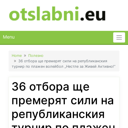
Skip
to
content
Menu
Home
Полезно
36 отбора ще премерят сили на републиканския
турнир по плажен волейбол „Нестле за Живей Активно!“
36 отбора ще
премерят сили на
републиканския
турнир по плажен