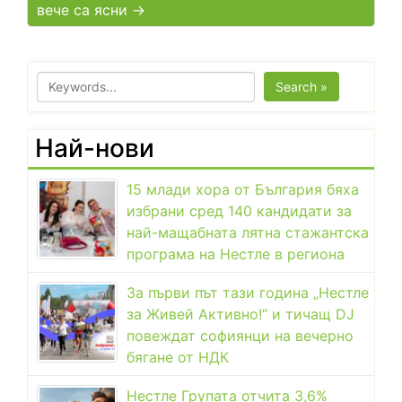
вече са ясни →
Search »
Най-нови
15 млади хора от България бяха
избрани сред 140 кандидати за
най-мащабната лятна стажантска
програма на Нестле в региона
За първи път тази година „Нестле
за Живей Активно!“ и тичащ DJ
повеждат софиянци на вечерно
бягане от НДК
Нестле Групата отчита 3,6%