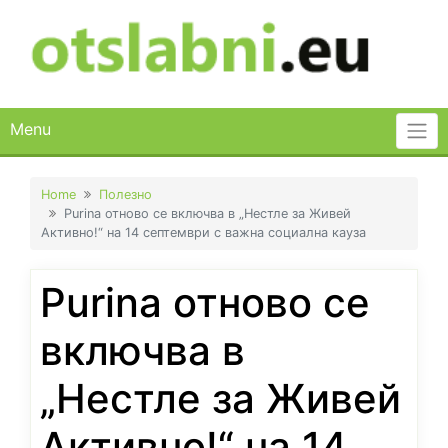
Skip
to
content
Menu
Home
Полезно
Purina отново се включва в „Нестле за Живей
Активно!“ на 14 септември с важна социална кауза
Purina отново се
включва в
„Нестле за Живей
Активно!“ на 14