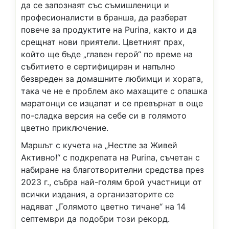
да се запознаят със съмишленици и
професионалисти в бранша, да разберат
повече за продуктите на Purina, както и да
срещнат нови приятели. Цветният прах,
който ще бъде „главен герой“ по време на
събитието е сертифициран и напълно
безвреден за домашните любимци и хората,
така че не е проблем ако махащите с опашка
маратонци се изцапат и се превърнат в още
по-сладка версия на себе си в голямото
цветно приключение.
Маршът с кучета на „Нестле за Живей
Активно!“ с подкрепата на Purina, съчетан с
набиране на благотворителни средства през
2023 г., събра най-голям брой участници от
всички издания, а организаторите се
надяват „Голямото цветно тичане“ на 14
септември да подобри този рекорд.