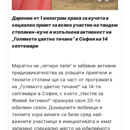
Дарение от 1 килограм храна за кучета в
социален приют за всяко участие на тандем
стопанин-куче и изпълнена активност на
„Голямото цветно тичане“ в София на 14
септември
Маратон на „четири лапи“ и забавни активни
предизвикателства за опашати приятели и
техните стопани ще са част от програмата
на „Голямото цветно тичане!“ на 14-ти
септември в София, с което „Нестле за
Живей Активно!“ празнува своя 20-ти
юбилеен сезон. Домашните любимци и
техните хора винаги са били сред най-
важните участници в инициативата и имат
запазено специално място на юбилейното