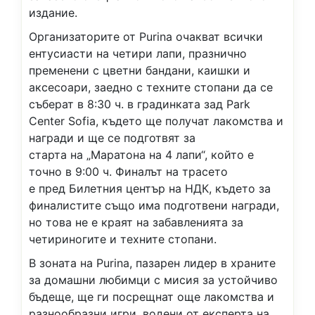
издание.
Организаторите от Purina очакват всички
ентусиасти на четири лапи, празнично
пременени с цветни бандани, каишки и
аксесоари, заедно с техните стопани да се
съберат в 8:30 ч. в градинката зад Park
Center Sofia, където ще получат лакомства и
награди и ще се подготвят за
старта на „Маратона на 4 лапи“, който е
точно в 9:00 ч. Финалът на трасето
е пред Билетния център на НДК, където за
финалистите също има подготвени награди,
но това не е краят на забавленията за
четириногите и техните стопани.
В зоната на Purina, пазарен лидер в храните
за домашни любимци с мисия за устойчиво
бъдеще, ще ги посрещнат още лакомства и
разнообразни игри, водени от експерта на