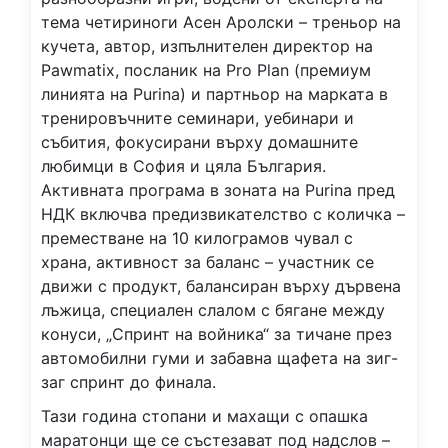
тема четириноги Асен Аролски – треньор на
кучета, автор, изпълнителен директор на
Pawmatix, посланик на Pro Plan (премиум
линията на Purina) и партньор на марката в
тренировъчните семинари, уебинари и
събития, фокусирани върху домашните
любимци в София и цяла България.
Активната програма в зоната на Purina пред
НДК включва предизвикателство с количка –
преместване на 10 килограмов чувал с
храна, активност за баланс – участник се
движи с продукт, балансиран върху дървена
лъжица, специален слалом с бягане между
конуси, „Спринт на войника“ за тичане през
автомобилни гуми и забавна щафета на зиг-
заг спринт до финала.
Тази година стопани и махащи с опашка
маратонци ще се състезават под надслов –