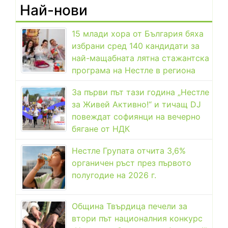
Най-нови
15 млади хора от България бяха
избрани сред 140 кандидати за
най-мащабната лятна стажантска
програма на Нестле в региона
За първи път тази година „Нестле
за Живей Активно!“ и тичащ DJ
повеждат софиянци на вечерно
бягане от НДК
Нестле Групата отчита 3,6%
органичен ръст през първото
полугодие на 2026 г.
Община Твърдица печели за
втори път националния конкурс