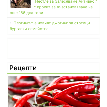
„Нестле за Залесяваме Активно!“
с проект за възстановяване на
още 166 дка гори
Плогингът е новият джогинг за стотици
бургаски семейства
Рецепти