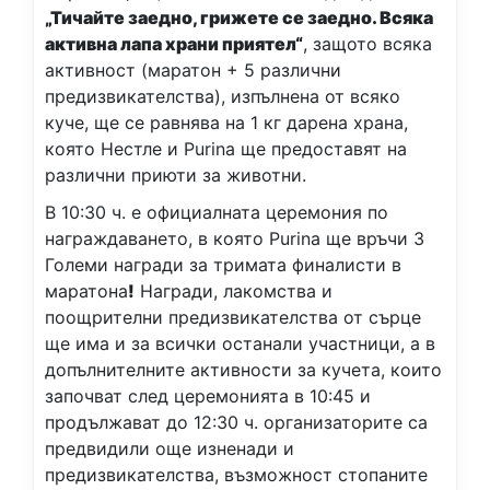
„Тичайте заедно, грижете се заедно. Всяка
активна лапа храни приятел“
, защото всяка
активност (маратон + 5 различни
предизвикателства), изпълнена от всяко
куче, ще се равнява на 1 кг дарена храна,
която Нестле и Purina ще предоставят на
различни приюти за животни.
В 10:30 ч. е официалната церемония по
награждаването, в която Purina ще връчи 3
Големи награди за тримата финалисти в
маратона
!
Награди, лакомства и
поощрителни предизвикателства от сърце
ще има и за всички останали участници, а в
допълнителните активности за кучета, които
започват след церемонията в 10:45 и
продължават до 12:30 ч. организаторите са
предвидили още изненади и
предизвикателства, възможност стопаните